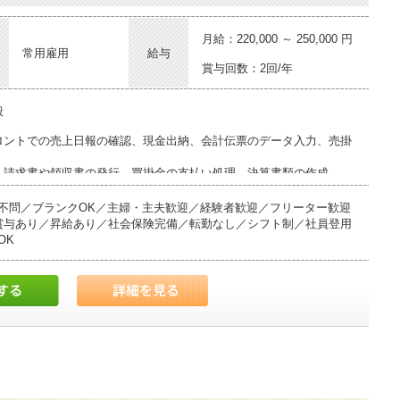
月給：220,000 ～ 250,000 円
常用雇用
給与
賞与回数：2回/年
般
ロントでの売上日報の確認、現金出納、会計伝票のデータ入力、売掛
、請求書や領収書の発行、買掛金の支払い処理、決算書類の作成。
の年会費の請求や入出金の管理。
ッフの勤怠管理、給与計算、社会保険の手続き、備品管理など。
不問／ブランクOK／主婦・主夫歓迎／経験者歓迎／フリーター歓迎
賞与あり／昇給あり／社会保険完備／転勤なし／シフト制／社員登用
OK