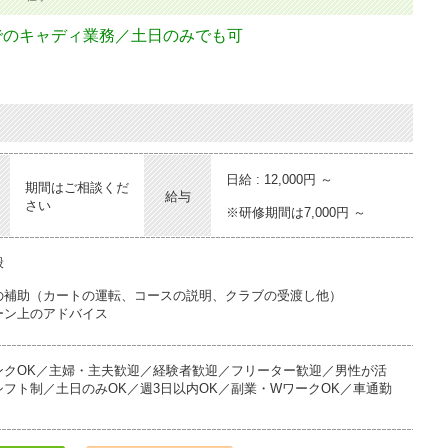
ラブハウスで昼食を取り、体力と集中力を回復します。
でのキャディ業務／土日のみでも可
またはハーフ）午後も同様にお客様のラウンドをサポート
ブの清掃・確認を行い、片付けをして退勤
日給 : 12,000円 ～
期間はご相談くだ
給与
さい
※研修期間は7,000円 ～
般
の補助（カートの運転、コースの説明、クラブの受渡し他）
ーン上のアドバイス
ゴルフバッグの受け渡し等、ある程度の体力を要します。
ンクOK／主婦・主夫歓迎／経験者歓迎／フリーター歓迎／男性が活
未経験の方にも親切に指導いたします
フト制／土日のみOK／週3日以内OK／副業・WワークOK／車通勤