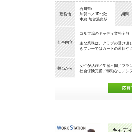
石川県/
勤務地
加賀市／JR北陸
期間
本線 加賀温泉駅
ゴルフ場のキャディ業務全般
仕事内容
主な業務は、クラブの受け渡
きプレーではカートの運転や
（1日の流れ）
女性が活躍／学歴不問／ブラ
担当から
社会保険完備／転勤なし／シフ
8:30 出社
朝礼出社後、制服に着替え、
8:45 コース準備
点検担当する乗用カートの点
9:00頃
プレー開始（1ラウンド目）
プレー中はクラブの選択アド
の拭き取りを行います。
12:00頃
キャデ