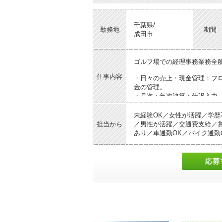
千葉県/
勤務地
期間
成田市
ゴルフ場での経理事務業務全
仕事内容
・日々の売上・現金管理：フ
金の管理。
・月次・年次決算：仕訳入力
・会員管理・請求業務：会員
・総務・労務サポート：スタ
未経験OK／女性が活躍／学歴
担当から
／男性が活躍／交通費支給／
あり／車通勤OK／バイク通勤