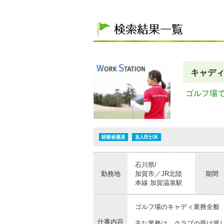
キャデ
ゴルフ場
石川県/
勤務地
加賀市／JR北陸
期間
本線 加賀温泉駅
ゴルフ場のキャディ業務全般
仕事内容
主な業務は、クラブの受け渡