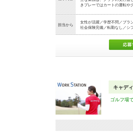
きプレーではカートの運転や
（1日の流れ）
女性が活躍／学歴不問／ブラ
担当から
社会保険完備／転勤なし／シフ
8:30 出社
朝礼出社後、制服に着替え、
8:45 コース準備
点検担当する乗用カートの点
9:00頃
プレー開始（1ラウンド目）
プレー中はクラブの選択アド
の拭き取りを行います。
12:00頃
キャデ
昼休憩1ラウンド終了後、ク
ゴルフ場
13:00頃
プレー開始（2ラウンド目・
16:00頃
業務終了プレー終了後、クラ