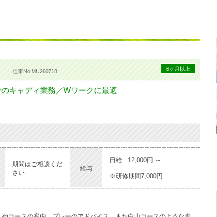
ィ
6ヶ月以上
仕事No.MU260718
でのキャディ業務／Wワークに最適
日給 : 12,000円 ～
期間はご相談くだ
給与
さい
※研修期間7,000円
しやコースの案内、プレーのアドバイス、また白山コースのような歩