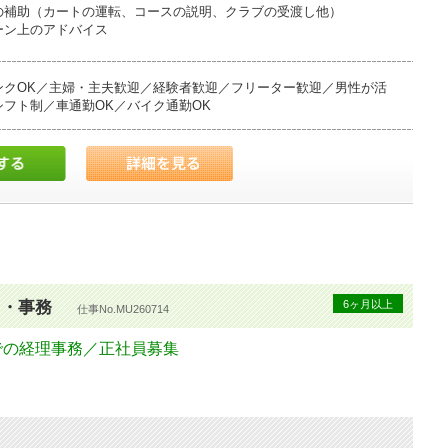
の補助（カートの運転、コースの説明、クラブの受渡し他）
ーン上のアドバイス
ゴルフバッグの受け渡し等、ある程度の体力を要します。
ンクOK／主婦・主夫歓迎／経験者歓迎／フリーター歓迎／男性が活
未経験の方にも親切に指導いたします
フト制／車通勤OK／バイク通勤OK
ト・事務
6ヶ月以上
仕事No.MU260714
での経理事務／正社員募集