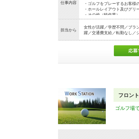
仕事内容
・ゴルフをプレーするお客様
・ホールレイアウト及びグリ
・その他（軽作業）
※屋外での業務が主であり、
女性が活躍／学歴不問／ブラ
担当から
※研修制度がありますので、
躍／交通費支給／転勤なし／シ
フロン
ゴルフ場