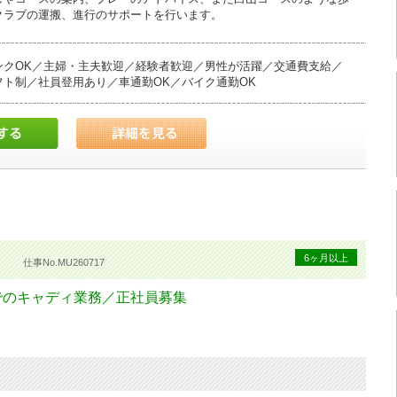
クラブの運搬、進行のサポートを行います。
ンクOK／主婦・主夫歓迎／経験者歓迎／男性が活躍／交通費支給／
ト制／社員登用あり／車通勤OK／バイク通勤OK
当日の予約状況や組数、担当するお客様の情報を確認
検や、コースコンディションの確認
お客様をお出迎えし、スタート。
バイス、ボールの行方確認、グリーン上でのピンの抜き差しやボール
ィ
6ヶ月以上
仕事No.MU260717
ラブハウスで昼食を取り、体力と集中力を回復します。
でのキャディ業務／正社員募集
またはハーフ）午後も同様にお客様のラウンドをサポート
ブの清掃・確認を行い、片付けをして退勤