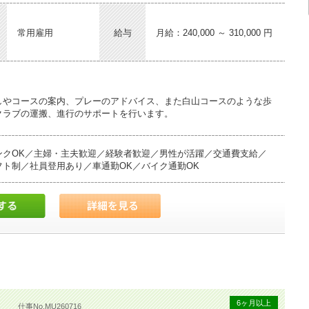
常用雇用
給与
月給：240,000 ～ 310,000 円
しやコースの案内、プレーのアドバイス、また白山コースのような歩
クラブの運搬、進行のサポートを行います。
ンクOK／主婦・主夫歓迎／経験者歓迎／男性が活躍／交通費支給／
ト制／社員登用あり／車通勤OK／バイク通勤OK
当日の予約状況や組数、担当するお客様の情報を確認
検や、コースコンディションの確認
お客様をお出迎えし、スタート。
バイス、ボールの行方確認、グリーン上でのピンの抜き差しやボール
ィ
6ヶ月以上
仕事No.MU260716