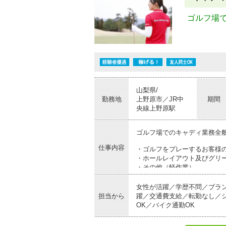
昼休憩1ラウンド終了後、ク
ゴルフ場
13:00頃
プレー開始（2ラウンド目・
16:00頃
業務終了プレー終了後、クラ
山梨県/
勤務地
上野原市／JR中
期間
央線上野原駅
ゴルフ場でのキャディ業務全
仕事内容
・ゴルフをプレーするお客様
・ホールレイアウト及びグリ
・その他（軽作業）
※屋外での業務が主であり、
女性が活躍／学歴不問／ブラ
※研修制度がありますので、
担当から
躍／交通費支給／転勤なし／シ
OK／バイク通勤OK