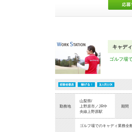
キャデ
ゴルフ場
山梨県/
勤務地
上野原市／JR中
期間
央線上野原駅
ゴルフ場でのキャディ業務全