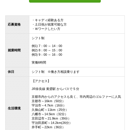
・キャディ経験ある方
応募資格
・土日祝が就業可能な方
・Ｗワークしたい方
シフト制
例1) 7：00 ～ 14：00
就業時間
例2) 8：00 ～ 15：00
例3) 9：00 ～ 16：00
実働6時間
休日
シフト制 ※働き方相談乗ります
【アクセス】
JR奈良線 黄檗駅 からバスで 5 分
京都市内からのアクセスも良く、市内周辺のゴルファーに人気
京都市～16km（50分）
宇治市～4.7km（16分）
生活環境
久御山町～11km（25分）
八幡市～14.5km（32分）
京田辺市～21.9km（39分）
宇治田原町～14.2km(26分）
井手町～22km（36分）