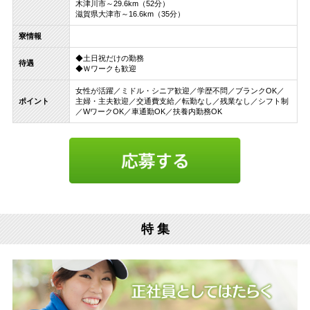
木津川市～29.6km（52分）
滋賀県大津市～16.6km（35分）
寮情報
◆土日祝だけの勤務
待遇
◆Ｗワークも歓迎
女性が活躍／ミドル・シニア歓迎／学歴不問／ブランクOK／
ポイント
主婦・主夫歓迎／交通費支給／転勤なし／残業なし／シフト制
／WワークOK／車通勤OK／扶養内勤務OK
特 集