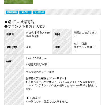
◆週1日～就業可能
◆ブランクある方も大歓迎
京都府/宇治市／JR奈
期間はご相談くださ
勤務地
期間
良線 黄檗駅
い
セルフ併用
雇用形態
派遣
環境
リモコン付乗用カー
ト
日給 : 12,000円 ～
給与
※研修期間6,000円
ゴルフ場のキャディ業務
お客様の安全確保とプレーサポート
お客様へコースや距離のアドバイスがメインとなる接客です。
コースメンテナンスの作業や使用したカートの清掃もお願いし
ます。
【1日の流れ】
※一例につき、固定ではありません。