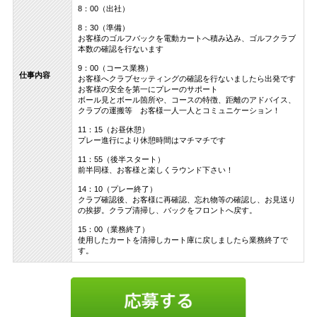
8：00（出社）
8：30（準備）
お客様のゴルフバックを電動カートへ積み込み、ゴルフクラブ
本数の確認を行ないます
9：00（コース業務）
仕事内容
お客様へクラブセッティングの確認を行ないましたら出発です
お客様の安全を第一にプレーのサポート
ボール見とボール箇所や、コースの特徴、距離のアドバイス、
クラブの運搬等 お客様一人一人とコミュニケーション！
11：15（お昼休憩）
プレー進行により休憩時間はマチマチです
11：55（後半スタート）
前半同様、お客様と楽しくラウンド下さい！
14：10（プレー終了）
クラブ確認後、お客様に再確認、忘れ物等の確認し、お見送り
の挨拶。クラブ清掃し、バックをフロントへ戻す。
15：00（業務終了）
使用したカートを清掃しカート庫に戻しましたら業務終了で
す。