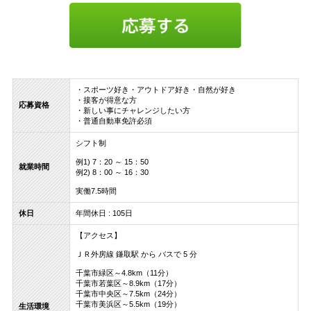
・スポーツ好き・アウトドア好き・自然が好き
・接客が得意な方
応募資格
・新しい事にチャレンジしたい方
・普通自動車免許必須
シフト制
例1) 7：20 ～ 15：50
就業時間
例2) 8：00 ～ 16：30
実働7.5時間
休日
年間休日 : 105日
【アクセス】
ＪＲ外房線 鎌取駅 から バスで 5 分
千葉市緑区～4.8km（11分）
千葉市若葉区～8.9km（17分）
千葉市中央区～7.5km（24分）
千葉市美浜区～5.5km（19分）
生活環境