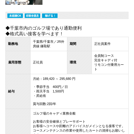
◆千葉市内のゴルフ場であり通勤便利
◆格式高い接客を学べます！
千葉県/千葉市／JR外
勤務地
期間
正社員案件
房線 鎌取駅
会員制コース
完全キャディ付
雇用形態
正社員
環境
リモコン付乗用カー
ト
月給：189,420 ～ 295,680 円
・季節手当 400円／日
給与
・雨天手当 1,500円
・昇給有
賞与回数:2回/年
ゴルフ場のキャディ業務全般
お客様の安全確保とプレーサポート
お客様へコースや距離のアドバイスがメインとなる接客です。
コースメンテナンスの作業や使用したカートの清掃もお願いし