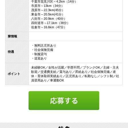
千葉市花見川区～4.2km（14分）
市原市～13km（34分）
茂原市～22.3km(45分）
東金市～20.5km(41分）
八街市～20.9km（40分）
四街道市～17.1km（38分）
佐倉市～16.6km（47分）
寮情報
・無料託児所あり
・社会保険完備
待遇
・制服貸与
・送迎あり
未経験OK／女性が活躍／学歴不問／ブランクOK／主婦・主夫
歓迎／交通費支給／賞与あり／昇給あり／社会保険完備／産
ポイント
休・育休取得実績あり／託児所あり／転勤なし／シフト制／社
員登用あり／車通勤OK