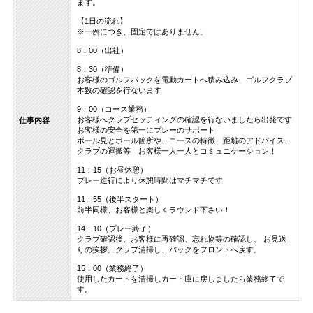
ます。
【1日の流れ】
※一例につき、固定ではありません。
8：00（出社）
8：30（準備）
お客様のゴルフバックを電動カートへ積み込み、ゴルフクラブ
本数の確認を行ないます
9：00（コース業務）
お客様へクラブセッティングの確認を行ないましたら出発です
仕事内容
お客様の安全を第一にプレーのサポート
ボール見とボール箇所や、コースの特徴、距離のアドバイス、
クラブの運搬等 お客様一人一人とコミュニケーション！
11：15（お昼休憩）
プレー進行により休憩時間はマチマチです
11：55（後半スタート）
前半同様、お客様と楽しくラウンド下さい！
14：10（プレー終了）
クラブ確認後、お客様に再確認、忘れ物等の確認し、 お見送
りの挨拶。クラブ清掃し、バックをフロントへ戻す。
15：00（業務終了）
使用したカートを清掃しカート庫に戻しましたら業務終了で
す。