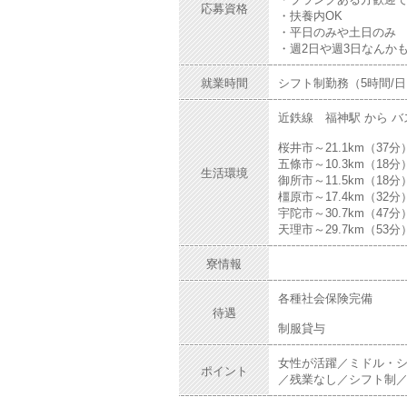
応募資格
・扶養内OK
・平日のみや土日のみ
・週2日や週3日なんかも
就業時間
シフト制勤務（5時間/
近鉄線 福神駅 から バス
桜井市～21.1km（37分
五條市～10.3km（18分
生活環境
御所市～11.5km（18分
橿原市～17.4km（32分
宇陀市～30.7km（47分
天理市～29.7km（53分
寮情報
各種社会保険完備
待遇
制服貸与
女性が活躍／ミドル・シ
ポイント
／残業なし／シフト制／