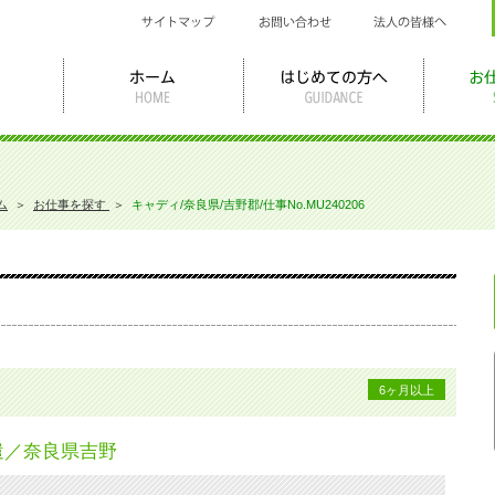
ム
＞
お仕事を探す
＞
キャディ/奈良県/吉野郡/仕事No.MU240206
6ヶ月以上
遣／奈良県吉野