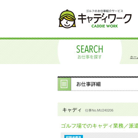
ホー
キャディ
仕事No.MU240206
ゴルフ場でのキャディ業務／派