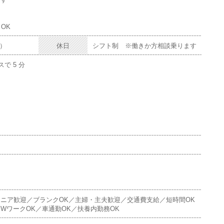
OK
日）
休日
シフト制 ※働きか方相談乗ります
で 5 分
）
）
）
）
）
）
ニア歓迎／ブランクOK／主婦・主夫歓迎／交通費支給／短時間OK
WワークOK／車通勤OK／扶養内勤務OK