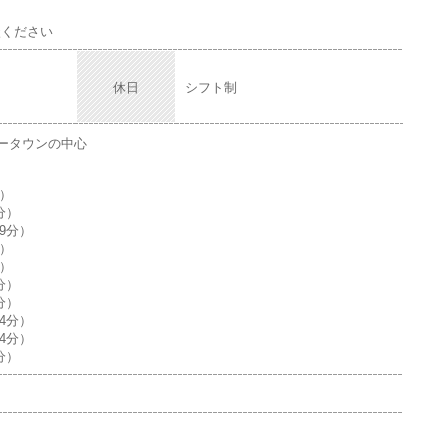
談ください
休日
シフト制
ータウンの中心
分）
分）
9分）
分）
分）
分）
分）
4分）
4分）
分）