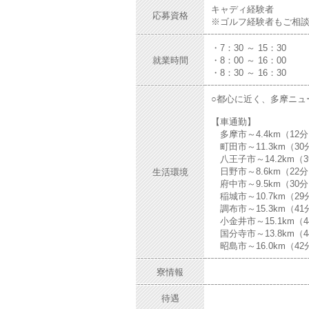
キャディ経験者
応募資格
※ゴルフ経験者もご相
・7：30 ～ 15：30
就業時間
・8：00 ～ 16：00
・8：30 ～ 16：30
○都心に近く、多摩ニュ
【車通勤】
多摩市～4.4km（12
町田市～11.3km（30
八王子市～14.2km（3
日野市～8.6km（22
生活環境
府中市～9.5km（30
稲城市～10.7km（29
調布市～15.3km（41
小金井市～15.1km（4
国分寺市～13.8km（4
昭島市～16.0km（42
寮情報
待遇