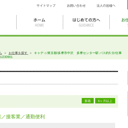
ム
＞
お仕事を探す
＞
キャディ/東京都/多摩市中沢 多摩センター駅 バス約5 分/仕事
U230901
新着
6ヶ月以上
遣／接客業／通勤便利