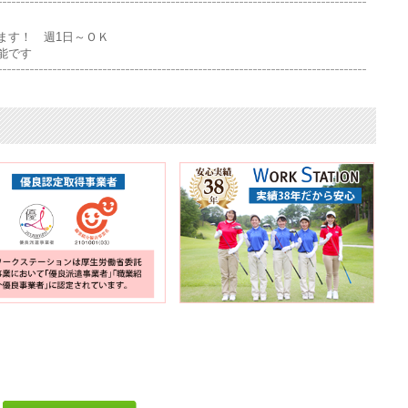
ます！ 週1日～ＯＫ
能です