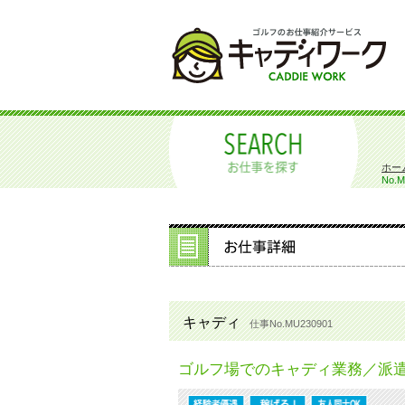
ホー
No.M
キャディ
仕事No.MU230901
ゴルフ場でのキャディ業務／派