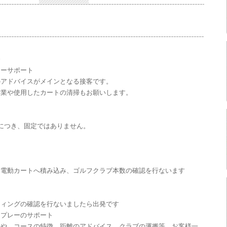
務
レーサポート
のアドバイスがメインとなる接客です。
作業や使用したカートの清掃もお願いします。
例につき、固定ではありません。
を電動カートへ積み込み、ゴルフクラブ本数の確認を行ないます
ティングの確認を行ないましたら出発です
にプレーのサポート
所や、コースの特徴、距離のアドバイス、クラブの運搬等 お客様一