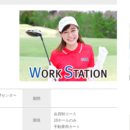
摩センター
期間
会員制コース
環境
18ホールのみ
手動乗用カート