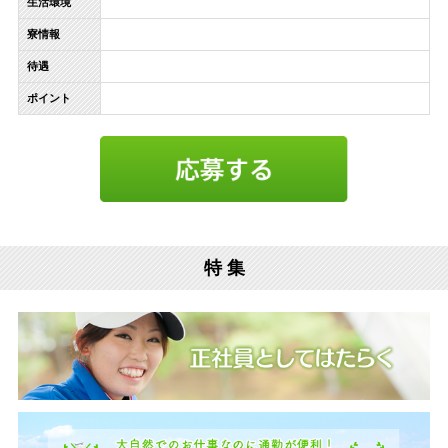
生活環境
寮情報
待遇
ポイント
特 集