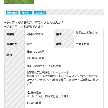
■キャディ経験者の方、Ｗワークしませんか！
■ゴルフラウンド練習できます！
期間はご相談くださ
勤務地
福岡県/宮若市
期間
い
雇用形態
派遣
環境
手動乗用カート
日給 : 11,000円 ～
給与
※研修時7,000円
ゴルフ場のキャディ業務全般
お客様の安全確保とプレーサポート
お客様へコースや距離のアドバイスがメインとなる接客です。
コースメンテナンスの作業や使用したカートの清掃もお願いし
ます。
【1日の流れ】
※一例につき、固定ではありません。
8：00（出社）