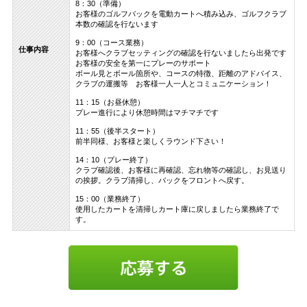
8：30（準備）
お客様のゴルフバックを電動カートへ積み込み、ゴルフクラブ
本数の確認を行ないます
9：00（コース業務）
仕事内容
お客様へクラブセッティングの確認を行ないましたら出発です
お客様の安全を第一にプレーのサポート
ボール見とボール箇所や、コースの特徴、距離のアドバイス、
クラブの運搬等 お客様一人一人とコミュニケーション！
11：15（お昼休憩）
プレー進行により休憩時間はマチマチです
11：55（後半スタート）
前半同様、お客様と楽しくラウンド下さい！
14：10（プレー終了）
クラブ確認後、お客様に再確認、忘れ物等の確認し、お見送り
の挨拶。クラブ清掃し、バックをフロントへ戻す。
15：00（業務終了）
使用したカートを清掃しカート庫に戻しましたら業務終了で
す。