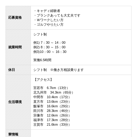
・キャディ経験者
・ブランクあっても大丈夫です
応募資格
・Ｗワークしたい方
・ゴルフやりたい方
シフト制
例1) 7：30 ～ 14：00
就業時間
例2) 8：30 ～ 15：00
例3)10：00 ～ 16：30
実働6.5時間
休日
シフト制 ※働き方相談乗ります
【アクセス】
宮若市 6.7km（13分）
北九州市 34.3km（65分）
中間市 10.4km（17分）
直方市 13.6km（23分）
生活環境
飯塚市 16.6km（29分）
田川市 28.3km（46分）
宗像市 12.6km（26分）
福津市 17.3km（28分）
古賀市 21.6km（33分）
寮情報