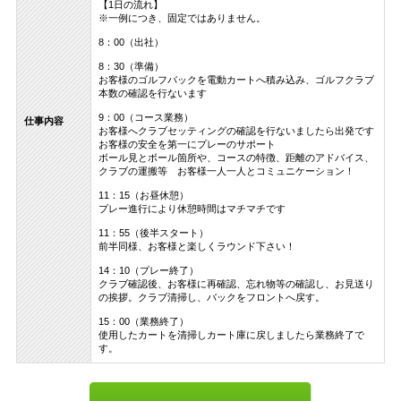
【1日の流れ】
※一例につき、固定ではありません。
8：00（出社）
8：30（準備）
お客様のゴルフバックを電動カートへ積み込み、ゴルフクラブ
本数の確認を行ないます
9：00（コース業務）
仕事内容
お客様へクラブセッティングの確認を行ないましたら出発です
お客様の安全を第一にプレーのサポート
ボール見とボール箇所や、コースの特徴、距離のアドバイス、
クラブの運搬等 お客様一人一人とコミュニケーション！
11：15（お昼休憩）
プレー進行により休憩時間はマチマチです
11：55（後半スタート）
前半同様、お客様と楽しくラウンド下さい！
14：10（プレー終了）
クラブ確認後、お客様に再確認、忘れ物等の確認し、お見送り
の挨拶。クラブ清掃し、バックをフロントへ戻す。
15：00（業務終了）
使用したカートを清掃しカート庫に戻しましたら業務終了で
す。