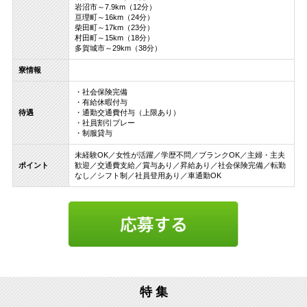
岩沼市～7.9km（12分）
亘理町～16km（24分）
柴田町～17km（23分）
村田町～15km（18分）
多賀城市～29km（38分）
寮情報
・社会保険完備
・有給休暇付与
待遇
・通勤交通費付与（上限あり）
・社員割引プレー
・制服貸与
未経験OK／女性が活躍／学歴不問／ブランクOK／主婦・主夫
ポイント
歓迎／交通費支給／賞与あり／昇給あり／社会保険完備／転勤
なし／シフト制／社員登用あり／車通勤OK
特 集