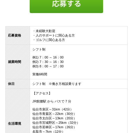
・未経験大歓迎
応募資格
・人のサポートに関心ある方
・ゴルフに関心ある方
シフト制
例1) 7：00 ～ 16：00
就業時間
例2) 7：30 ～ 16：30
例3) 8：00 ～ 17：00
実働6時間
休日
シフト制 ※働き方相談乗ります
【アクセス】
JR館腰駅 から バスで 7 分
仙台市泉区～31km（42分）
仙台市青葉区～22km（30分）
仙台市太白区～13km（20分）
仙台市宮城野区～25km（32分）
生活環境
仙台市若林区～17km（26分）
名取市～7km（12分）