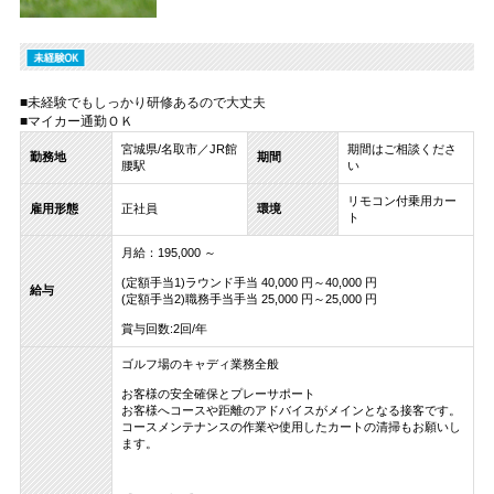
■未経験でもしっかり研修あるので大丈夫
■マイカー通勤ＯＫ
宮城県/名取市／JR館
期間はご相談くださ
勤務地
期間
腰駅
い
リモコン付乗用カー
雇用形態
正社員
環境
ト
月給：195,000 ～
(定額手当1)ラウンド手当 40,000 円～40,000 円
給与
(定額手当2)職務手当手当 25,000 円～25,000 円
賞与回数:2回/年
ゴルフ場のキャディ業務全般
お客様の安全確保とプレーサポート
お客様へコースや距離のアドバイスがメインとなる接客です。
コースメンテナンスの作業や使用したカートの清掃もお願いし
ます。