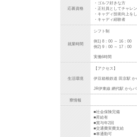
・ゴルフ好きな方
応募資格
・正社員としてチャレ
・キャディ技術向上を
・キャディ経験者
シフト制
例1) 8：00 ～ 16：00
就業時間
例2) 9：00 ～ 17：00
実働6時間
【アクセス】
生活環境
伊豆箱根鉄道 田京駅 から
JR伊東線 網代駅 からバス
寮情報
■社会保険完備
■昇給有
■賞与年2回
■交通費実費支給
■車通勤可