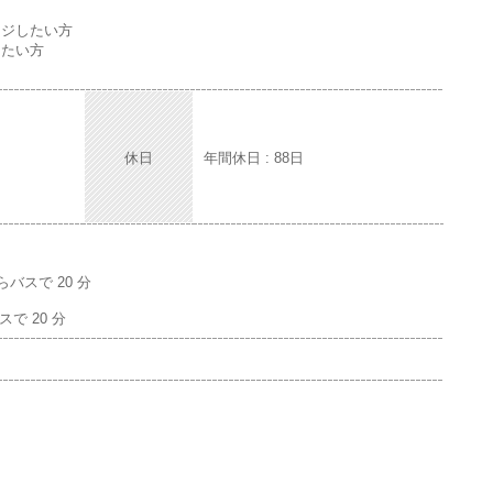
ンジしたい方
したい方
休日
年間休日 : 88日
バスで 20 分
で 20 分