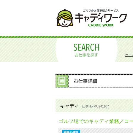
ホー
キャディ
仕事No.MU241107
ゴルフ場でのキャディ業務／コ