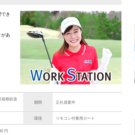
喫でき
クがあ
豆箱根鉄道
期間
正社員案件
環境
リモコン付乗用カート
00 円