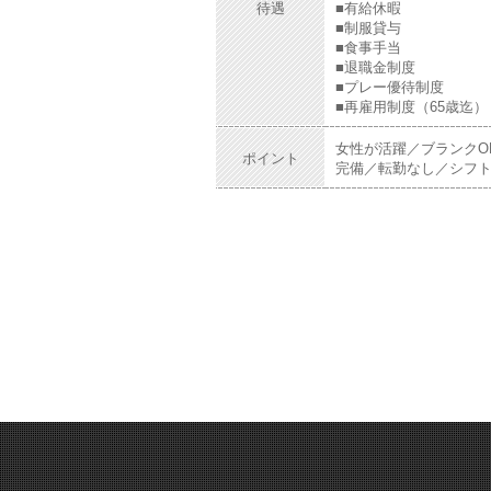
待遇
■有給休暇
■制服貸与
■食事手当
■退職金制度
■プレー優待制度
■再雇用制度（65歳迄）
女性が活躍／ブランクO
ポイント
完備／転勤なし／シフト