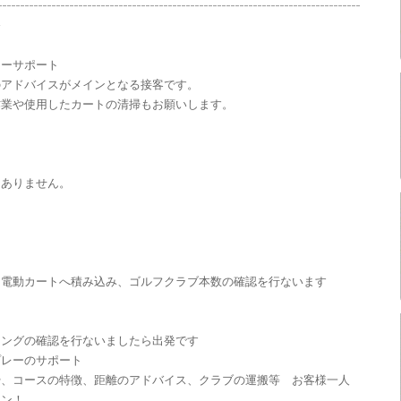
務
レーサポート
のアドバイスがメインとなる接客です。
作業や使用したカートの清掃もお願いします。
はありません。
を電動カートへ積み込み、ゴルフクラブ本数の確認を行ないます
ィングの確認を行ないましたら出発です
プレーのサポート
や、コースの特徴、距離のアドバイス、クラブの運搬等 お客様一人
ョン！