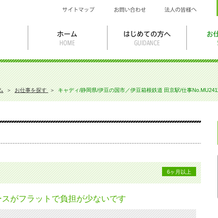
ム
＞
お仕事を探す
＞
キャディ/静岡県/伊豆の国市／伊豆箱根鉄道 田京駅/仕事No.MU2411
6ヶ月以上
ースがフラットで負担が少ないです