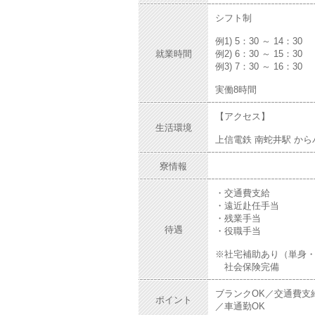
シフト制
例1) 5：30 ～ 14：30
就業時間
例2) 6：30 ～ 15：30
例3) 7：30 ～ 16：30
実働8時間
【アクセス】
生活環境
上信電鉄 南蛇井駅 からバ
寮情報
・交通費支給
・遠近赴任手当
・残業手当
待遇
・役職手当
※社宅補助あり（単身
社会保険完備
ブランクOK／交通費支
ポイント
／車通勤OK