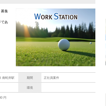
）募集
手であ
鉄 南蛇井駅
期間
正社員案件
環境
00 円