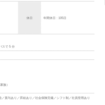
休日
年間休日 : 105日
スで 5 分
・家族）
給／賞与あり／昇給あり／社会保険完備／シフト制／社員登用あり