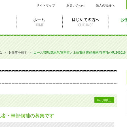
ム
＞
お仕事を探す
＞
コース管理/群馬県/富岡市／上信電鉄 南蛇井駅/仕事No.MU241018
6ヶ月以上
任者・幹部候補の募集です