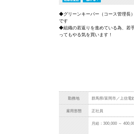
◆
グリーンキーパー
（コース管理長
です
◆
組織の若返りを進めている為、若
ってもやる気を買います！
勤務地
群馬県/富岡市／上信電
雇用形態
正社員
月給：300,000 ～ 400,0