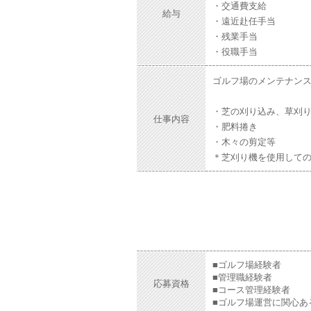
・交通費支給
給与
・遠近赴任手当
・残業手当
・役職手当
ゴルフ場のメンテナン
・芝の刈り込み、草刈
仕事内容
・肥料捲き
・木々の剪定等
＊芝刈り機を使用して
■ゴルフ場経験者
■管理職経験者
応募資格
■コース管理経験者
■ゴルフ場運営に関心あ