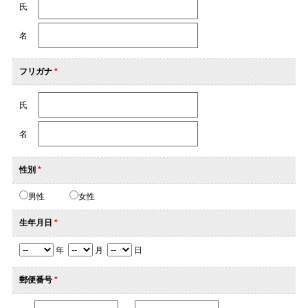
氏
名
フリガナ
*
氏
名
性別
*
男性
女性
生年月日
*
年
月
日
郵便番号
*