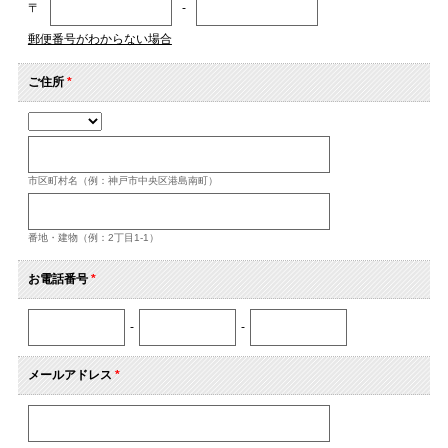
〒
-
郵便番号がわからない場合
ご住所
*
市区町村名（例：神戸市中央区港島南町）
番地・建物（例：2丁目1-1）
お電話番号
*
-
-
メールアドレス
*