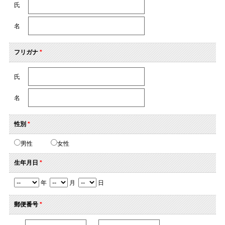
氏
名
フリガナ
*
氏
名
性別
*
男性
女性
生年月日
*
年
月
日
郵便番号
*