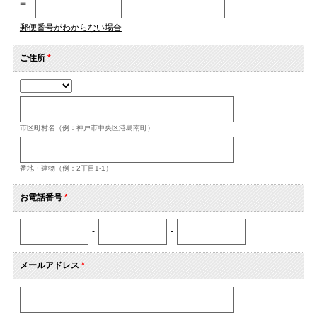
〒
-
郵便番号がわからない場合
ご住所
*
市区町村名（例：神戸市中央区港島南町）
番地・建物（例：2丁目1-1）
お電話番号
*
-
-
メールアドレス
*