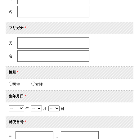
名
フリガナ
*
氏
名
性別
*
男性
女性
生年月日
*
年
月
日
郵便番号
*
〒
-