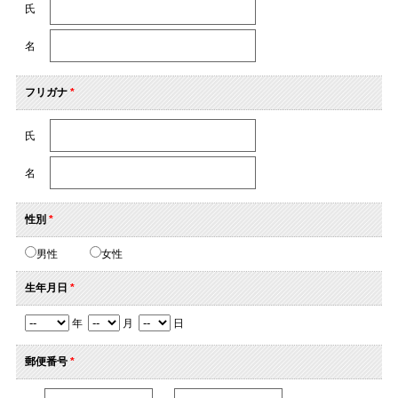
氏
名
フリガナ
*
氏
名
性別
*
男性
女性
生年月日
*
年
月
日
郵便番号
*