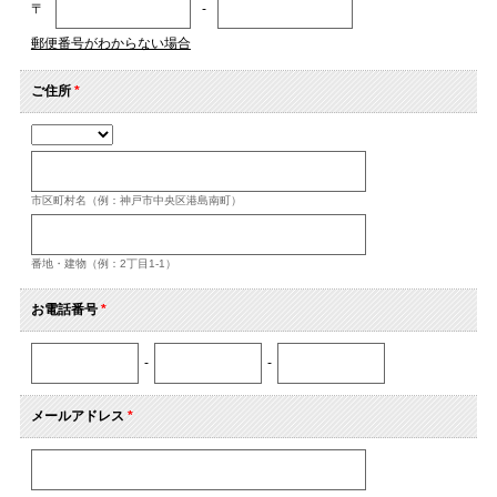
〒
-
郵便番号がわからない場合
ご住所
*
市区町村名（例：神戸市中央区港島南町）
番地・建物（例：2丁目1-1）
お電話番号
*
-
-
メールアドレス
*