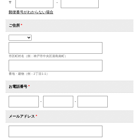
〒
-
郵便番号がわからない場合
ご住所
*
市区町村名（例：神戸市中央区港島南町）
番地・建物（例：2丁目1-1）
お電話番号
*
-
-
メールアドレス
*