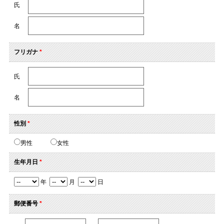
氏
名
フリガナ
*
氏
名
性別
*
男性
女性
生年月日
*
年
月
日
郵便番号
*