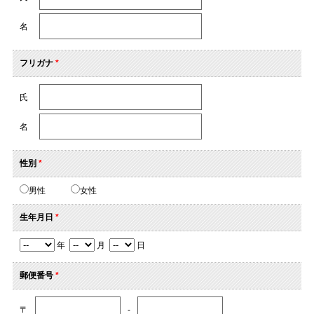
名
フリガナ
*
氏
名
性別
*
男性
女性
生年月日
*
年
月
日
郵便番号
*
〒
-