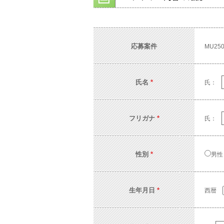
応募案件
MU250
氏名
*
氏：
フリガナ
*
氏：
性別
*
男性
生年月日
*
西暦