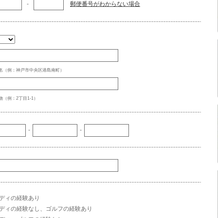
-
郵便番号がわからない場合
名（例：神戸市中央区港島南町）
（例：2丁目1-1）
-
-
ディの経験あり
ディの経験なし、ゴルフの経験あり