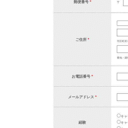
郵便番号
*
〒
ご住所
*
市区町村
番地・建物
お電話番号
*
メールアドレス
*
キャ
経験
キャ