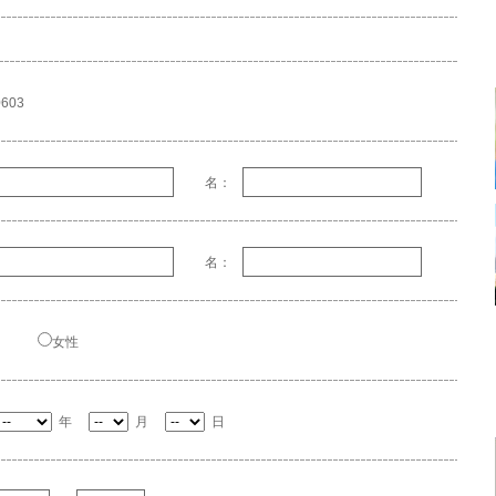
603
名：
名：
女性
年
月
日