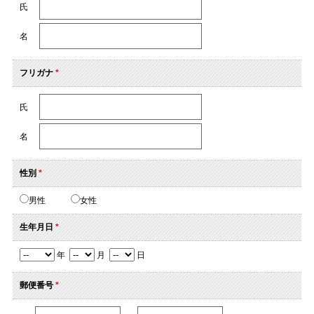
氏
名
フリガナ
*
氏
名
性別
*
男性
女性
生年月日
*
年
月
日
郵便番号
*