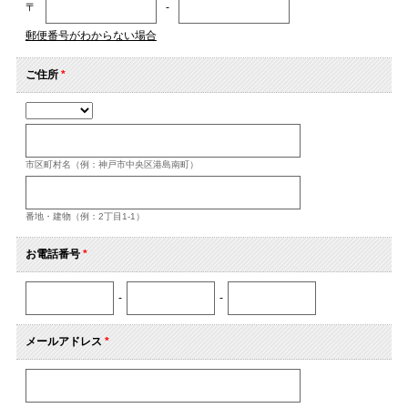
〒
-
郵便番号がわからない場合
ご住所
*
市区町村名（例：神戸市中央区港島南町）
番地・建物（例：2丁目1-1）
お電話番号
*
-
-
メールアドレス
*