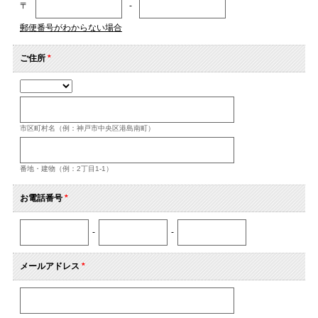
〒
-
郵便番号がわからない場合
ご住所
*
市区町村名（例：神戸市中央区港島南町）
番地・建物（例：2丁目1-1）
お電話番号
*
-
-
メールアドレス
*