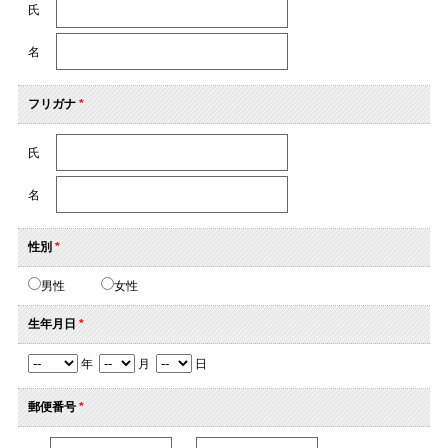
氏
名
フリガナ
*
氏
名
性別
*
男性
女性
生年月日
*
年
月
日
郵便番号
*