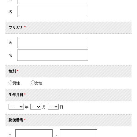
名
フリガナ
*
氏
名
性別
*
男性
女性
生年月日
*
年
月
日
郵便番号
*
〒
-