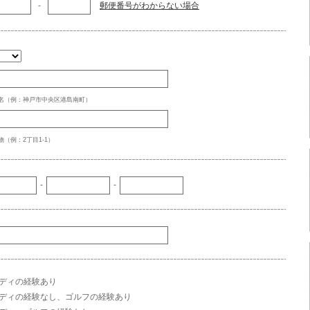
-
郵便番号がわからない場合
名（例：神戸市中央区港島南町）
（例：2丁目1-1）
-
-
ディの経験あり
ディの経験なし、ゴルフの経験あり