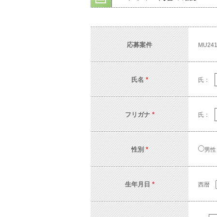
応募案件
MU241
氏名
*
氏：
フリガナ
*
氏：
性別
*
男性
生年月日
*
西暦