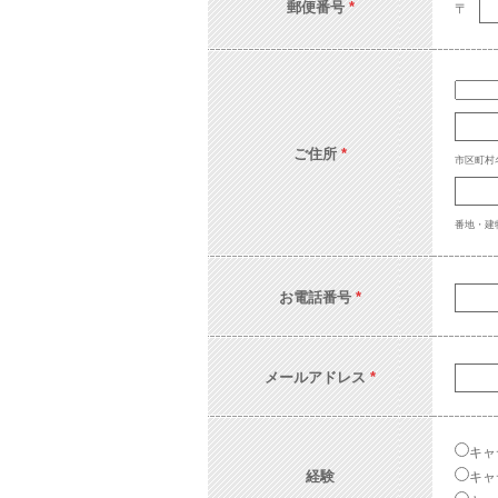
郵便番号
*
〒
ご住所
*
市区町村
番地・建物
お電話番号
*
メールアドレス
*
キャ
経験
キャ