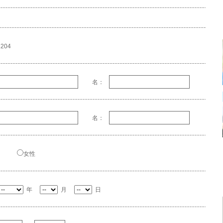
204
名：
名：
女性
年
月
日