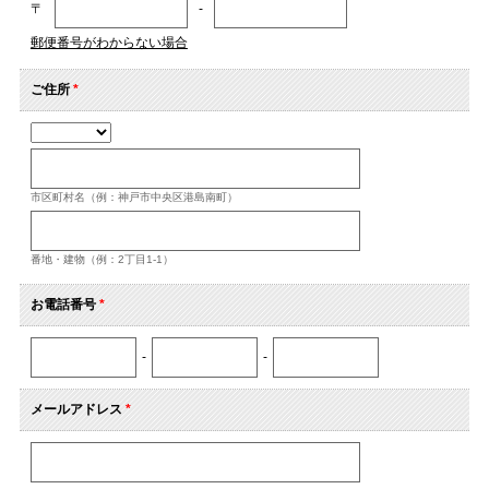
〒
-
郵便番号がわからない場合
ご住所
*
市区町村名（例：神戸市中央区港島南町）
番地・建物（例：2丁目1-1）
お電話番号
*
-
-
メールアドレス
*