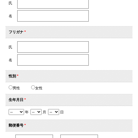
氏
名
フリガナ
*
氏
名
性別
*
男性
女性
生年月日
*
年
月
日
郵便番号
*